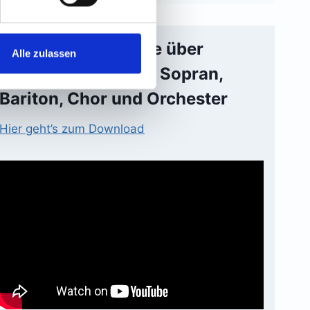
Weihnachtsfantasie über
Alle zulassen
„Adeste fideles“ für Sopran,
Bariton, Chor und Orchester
Hier geht’s zum Download