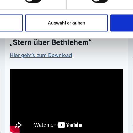
Sternfantasie für zwei
Auswahl erlauben
Solostimmen und Orchester
„Stern über Bethlehem“
Hier geht’s zum Download