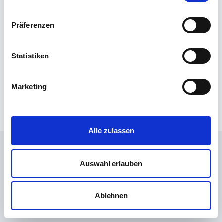
Marktkirchenchor
Präferenzen
Musik im Gottesdienst
Statistiken
Marketing
Alle zulassen
Auswahl erlauben
Datenschutzerklärung
Impressum
Kontakt
Ablehnen
© 2026 Thomas J. Frank