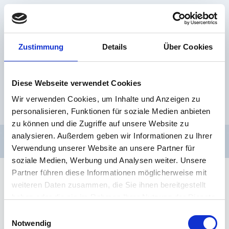
Zum
Inhalt
springen
Startseite
Über mich
Zustimmung
Details
Über Cookies
Toggle
Bildergalerie
Organist
child
Toggle
Toggle
Dirigent
Komponist
menu
child
child
Diese Webseite verwendet Cookies
Kontakt
menu
menu
Wir verwenden Cookies, um Inhalte und Anzeigen zu
personalisieren, Funktionen für soziale Medien anbieten
zu können und die Zugriffe auf unsere Website zu
analysieren. Außerdem geben wir Informationen zu Ihrer
Verwendung unserer Website an unsere Partner für
soziale Medien, Werbung und Analysen weiter. Unsere
Partner führen diese Informationen möglicherweise mit
Als Marktkirchenkantor bin ich als Leiter des
weiteren Daten zusammen, die Sie ihnen bereitgestellt
Marktkirchenchores tätig und als
haben oder die sie im Rahmen Ihrer Nutzung der Dienste
Verantwortlicher der Marktkirchengemeinde für
gesammelt haben.
Einwilligungsauswahl
alle musikalischen Belange.
Notwendig